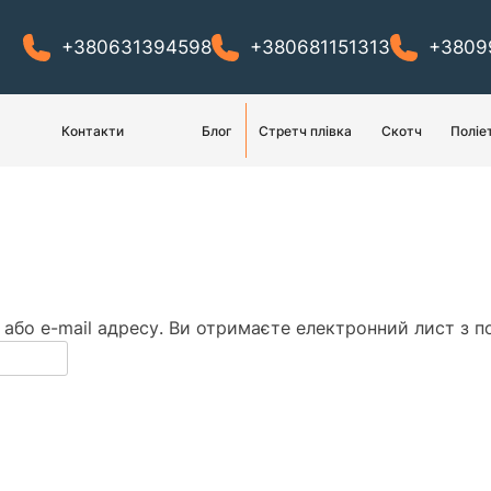
+380631394598
+380681151313
+3809
Контакти
Блог
Стретч плівка
Скотч
Поліе
н або e-mail адресу. Ви отримаєте електронний лист з 