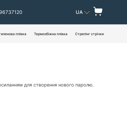
96737120
UA
тиленова плівка
Термозбіжна плівка
Стрепінг стрічки
посиланням для створення нового паролю.